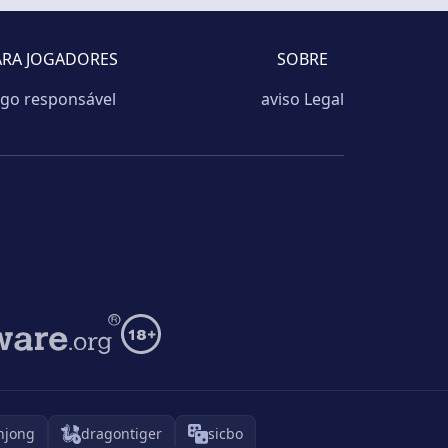
ARA JOGADORES
SOBRE
ogo responsável
aviso Legal
hjong
dragontiger
sicbo