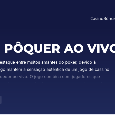
Casino
Bónu
 PÔQUER AO VIV
estaque entre muitos amantes do poker, devido à
jogo mantém a sensação autêntica de um jogo de cassino
ndedor ao vivo. O jogo combina com jogadores que
r real com oponentes humanos e um revendedor real, em
 Esta versão do poker apresenta muito potencial de
ogadores não podem acessar um cassino por causa da
do o que um jogador precisa é de um computador ou