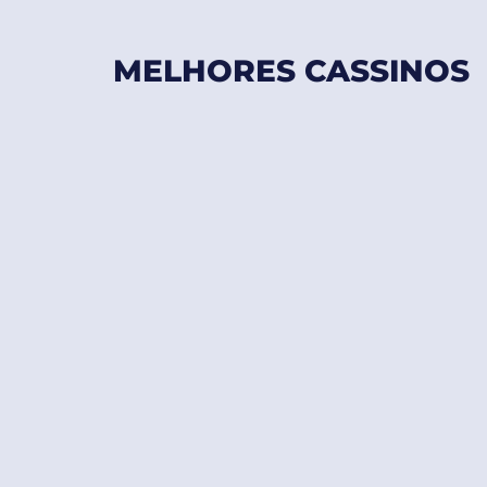
MELHORES CASSINOS