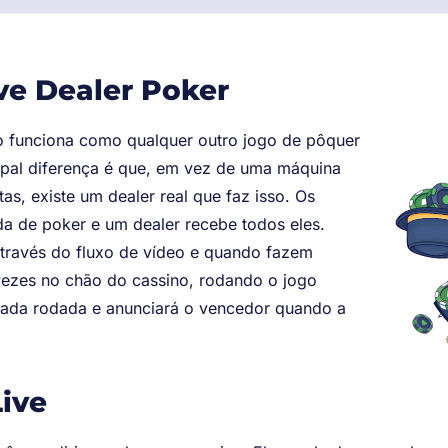
ve Dealer Poker
 funciona como qualquer outro jogo de pôquer
cipal diferença é que, em vez de uma máquina
tas, existe um dealer real que faz isso. Os
da de poker e um dealer recebe todos eles.
através do fluxo de vídeo e quando fazem
 vezes no chão do cassino, rodando o jogo
á cada rodada e anunciará o vencedor quando a
Live