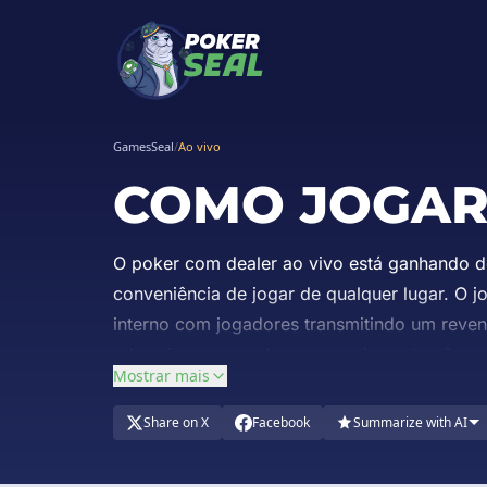
GamesSeal
/
Ao vivo
COMO JOGAR
O poker com dealer ao vivo está ganhando d
conveniência de jogar de qualquer lugar. O 
interno com jogadores transmitindo um reve
adorariam se envolver em um jogo de pôque
Mostrar mais
vez de um revendedor de interface robótica.
crescimento e é muito útil sempre que os j
Share on X
Facebook
Summarize with AI
distância ou por qualquer outro motivo. Tu
dispositivo móvel com conexão à Internet.