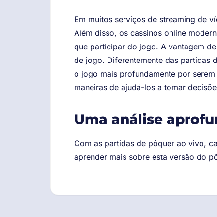
Em muitos serviços de streaming de ví
Além disso, os cassinos online modern
que participar do jogo. A vantagem de 
de jogo. Diferentemente das partidas 
o jogo mais profundamente por serem 
maneiras de ajudá-los a tomar decisõe
Uma análise aprofu
Com as partidas de pôquer ao vivo, ca
aprender mais sobre esta versão do p