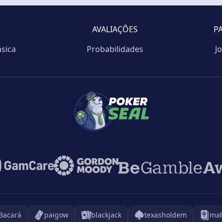
AVALIAÇÕES
P
ásica
Probabilidades
J
Bacará
paigow
blackjack
texasholdem
ma