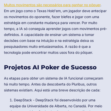
Muitos movimentos são necessários para ganhar no pôquer
.
Em um jogo como o Texas Hold'em, um jogador deve antecipar
os movimentos do oponente, fazer blefes e jogar com uma
estratégia em constante mudança para vencer. Por muito
tempo, a IA só conseguia aprender jogos com movimentos pré-
definidos. A capacidade de ensinar um sistema a tomar
decisões com base na intuição e na estratégia deixa os
pesquisadores muito entusiasmados. A razão é que a
tecnologia pode encontrar muitos usos fora do pôquer.
Projetos AI Poker de Sucesso
As etapas para obter um sistema de IA funcional começaram
há muito tempo. Antes da descoberta do Pluribus, outros
sistemas existiam. Aqui está uma breve descrição de cada:
DeepStack - DeepStack foi desenvolvido por uma
equipe da Universidade de Alberta, no Canadá. Por meio