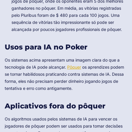
jogos de pôquer, onde os oponentes eram 5 dos melhores
ganhadores no pôquer. Em média, as vitórias registradas
pelo Pluribus foram de $ 480 para cada 100 jogos. Uma
sequência de vitórias tão impressionante só pode ser
alcançada por poucos jogadores profissionais de pôquer.
Usos para IA no Poker
Os sistemas acima apresentam uma imagem clara do que a
tecnologia de IA pode alcançar.
Pôquer
os aprendizes podem
se tornar habilidosos praticando contra sistemas de IA. Dessa
forma, eles não precisam perder dinheiro jogando jogos de
tentativa e erro como antigamente.
Aplicativos fora do pôquer
Os algoritmos usados pelos sistemas de IA para vencer os
jogadores de pôquer podem ser usados para tomar decisões