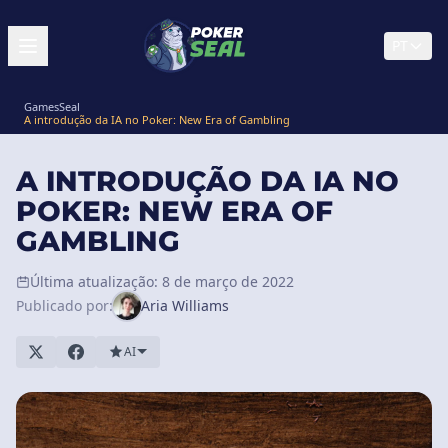
PT
GamesSeal
A introdução da IA no Poker: New Era of Gambling
A INTRODUÇÃO DA IA NO
POKER: NEW ERA OF
GAMBLING
Última atualização: 8 de março de 2022
Publicado por:
Aria Williams
AI