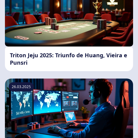
Triton Jeju 2025: Triunfo de Huang, Vieira e
Punsri
26.03.2025