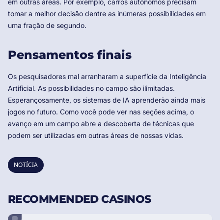
em outras áreas. Por exemplo, carros autônomos precisam
tomar a melhor decisão dentre as inúmeras possibilidades em
uma fração de segundo.
Pensamentos finais
Os pesquisadores mal arranharam a superfície da Inteligência
Artificial. As possibilidades no campo são ilimitadas.
Esperançosamente, os sistemas de IA aprenderão ainda mais
jogos no futuro. Como você pode ver nas seções acima, o
avanço em um campo abre a descoberta de técnicas que
podem ser utilizadas em outras áreas de nossas vidas.
NOTÍCIA
RECOMMENDED CASINOS