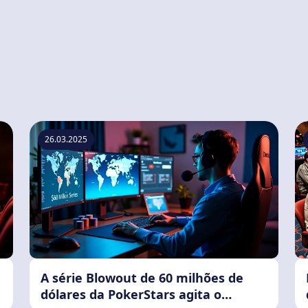
26.03.2025
A série Blowout de 60 milhões de
dólares da PokerStars agita o