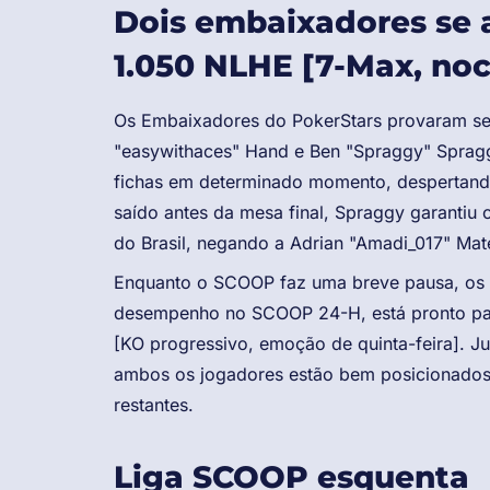
Dois embaixadores se
1.050 NLHE [7-Max, noc
Os Embaixadores do PokerStars provaram se
"easywithaces" Hand e Ben "Spraggy" Spragg 
fichas em determinado momento, despertand
saído antes da mesa final, Spraggy garantiu 
do Brasil, negando a Adrian "Amadi_017" Mat
Enquanto o SCOOP faz uma breve pausa, os h
desempenho no SCOOP 24-H, está pronto par
[KO progressivo, emoção de quinta-feira].
ambos os jogadores estão bem posicionados 
restantes.
Liga SCOOP esquenta