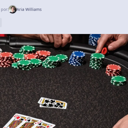
 por:
Aria Williams