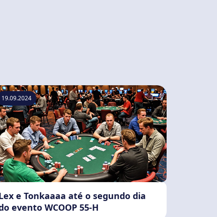
19.09.2024
Lex e Tonkaaaa até o segundo dia
do evento WCOOP 55-H