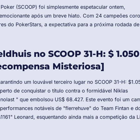
 Poker (SCOOP) foi simplesmente espetacular ontem,
 emocionante após um breve hiato. Com 24 campeões cor
es do PokerStars, a expectativa para a próxima rodada de
ldhuis no SCOOP 31-H: $ 1.050
ecompensa Misteriosa]
rantindo um louvável terceiro lugar no SCOOP 31-H: $1.0
rto de conquistar o título contra o formidável Niklas
inolast " que embolsou US$ 68.427. Este evento foi um ca
performances notáveis de "flerrehuve" do Team Fintan e d
s1161" Leonard, esquentando ainda mais a competição da L