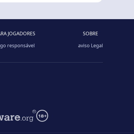
ARA JOGADORES
SOBRE
ogo responsável
aviso Legal