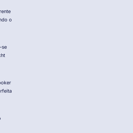
rente
ndo o
-se
cht
poker
rfeita
o