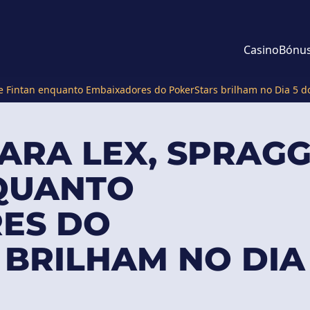
Casino
Bónu
e Fintan enquanto Embaixadores do PokerStars brilham no Dia 5 
ARA LEX, SPRAG
NQUANTO
ES DO
BRILHAM NO DIA