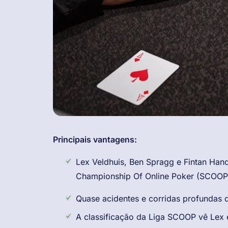
Principais vantagens:
Lex Veldhuis, Ben Spragg e Fintan Han
Championship Of Online Poker (SCOOP
Quase acidentes e corridas profundas 
A classificação da Liga SCOOP vê Lex 