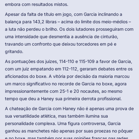
embora com resultados mistos.
Apesar da falta de título em jogo, com Garcia inclinando a
balança para 143,2 libras – acima do limite dos meio-médios –
a luta não perdeu o brilho. Os dois lutadores prosseguiram com
uma intensidade que desmentia a ausência de cinturão,
travando um confronto que deixou torcedores em pé e
gritando.
As pontuações dos juízes, 114-110 e 115-109 a favor de Garcia,
com um juiz empatando em 112-112, geraram debates entre os
aficionados do boxe. A vitória por decisão da maioria marcou
um marco significativo no recorde de Garcia no boxe, agora
impressionantemente com 25-1 e 20 nocautes, ao mesmo
tempo que deu a Haney sua primeira derrota profissional.
A chateação de Garcia com Haney não é apenas uma prova de
sua versatilidade atlética, mas também ilumina sua
personalidade complexa. Uma figura controversa, Garcia
ganhou as manchetes não apenas por suas proezas no pôquer
e no boxe, mas também por suas opiniões francas nas redes