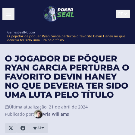
PT
GamesSeal
Notícia
O jogador de pôquer Ryan Garcia perturba o favorito Devin Haney no que
deveria ter sido uma luta pelo título
O JOGADOR DE PÔQUER
RYAN GARCIA PERTURBA O
FAVORITO DEVIN HANEY
NO QUE DEVERIA TER SIDO
UMA LUTA PELO TÍTULO
Última atualização: 21 de abril de 2024
Publicado por:
Aria Williams
AI