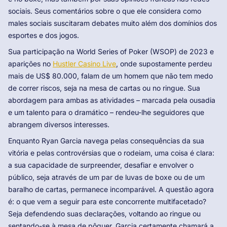
sociais. Seus comentários sobre o que ele considera como
males sociais suscitaram debates muito além dos domínios dos
esportes e dos jogos.
Sua participação na World Series of Poker (WSOP) de 2023 e
aparições no
Hustler Casino Live
, onde supostamente perdeu
mais de US$ 80.000, falam de um homem que não tem medo
de correr riscos, seja na mesa de cartas ou no ringue. Sua
abordagem para ambas as atividades – marcada pela ousadia
e um talento para o dramático – rendeu-lhe seguidores que
abrangem diversos interesses.
Enquanto Ryan Garcia navega pelas consequências da sua
vitória e pelas controvérsias que o rodeiam, uma coisa é clara:
a sua capacidade de surpreender, desafiar e envolver o
público, seja através de um par de luvas de boxe ou de um
baralho de cartas, permanece incomparável. A questão agora
é: o que vem a seguir para este concorrente multifacetado?
Seja defendendo suas declarações, voltando ao ringue ou
sentando-se à mesa de pôquer, Garcia certamente chamará a