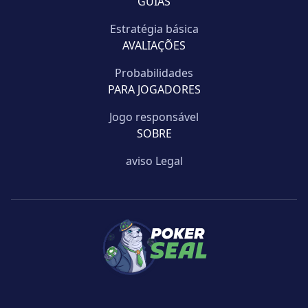
GUIAS
Estratégia básica
AVALIAÇÕES
Probabilidades
PARA JOGADORES
Jogo responsável
SOBRE
aviso Legal