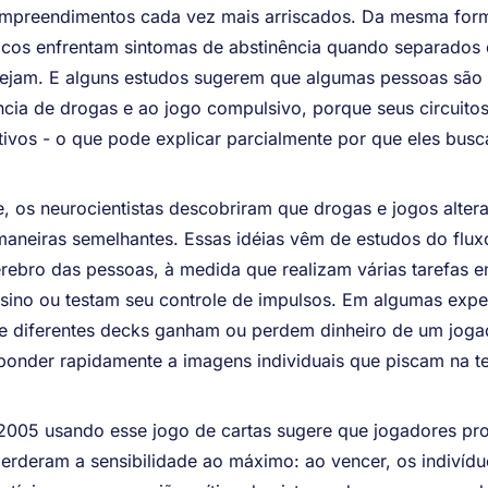
mpreendimentos cada vez mais arriscados. Da mesma form
icos enfrentam sintomas de abstinência quando separados 
jam. E alguns estudos sugerem que algumas pessoas são
ncia de drogas e ao jogo compulsivo, porque seus circuit
tivos - o que pode explicar parcialmente por que eles bu
e, os neurocientistas descobriram que drogas e jogos alt
 maneiras semelhantes. Essas idéias vêm de estudos do flu
cérebro das pessoas, à medida que realizam várias tarefas
sino ou testam seu controle de impulsos. Em algumas exper
de diferentes decks ganham ou perdem dinheiro de um jogad
onder rapidamente a imagens individuais que piscam na te
005 usando esse jogo de cartas sugere que jogadores pr
erderam a sensibilidade ao máximo: ao vencer, os indivídu