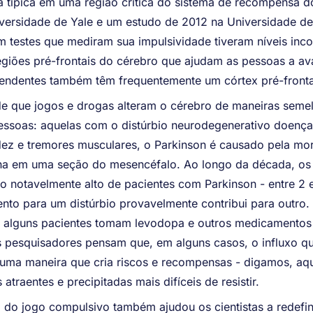
a típica em uma região crítica do sistema de recompensa 
versidade de Yale e um estudo de 2012 na Universidade d
m testes que mediram sua impulsividade tiveram níveis in
egiões pré-frontais do cérebro que ajudam as pessoas a aval
pendentes também têm frequentemente um córtex pré-fronta
 de que jogos e drogas alteram o cérebro de maneiras seme
essoas: aquelas com o distúrbio neurodegenerativo doença
dez e tremores musculares, o Parkinson é causado pela mo
na em uma seção do mesencéfalo. Ao longo da década, os
 notavelmente alto de pacientes com Parkinson - entre 2 
nto para um distúrbio provavelmente contribui para outro. P
, alguns pacientes tomam levodopa e outros medicamento
 pesquisadores pensam que, em alguns casos, o influxo qu
 uma maneira que cria riscos e recompensas - digamos, aq
atraentes e precipitadas mais difíceis de resistir.
o jogo compulsivo também ajudou os cientistas a redefinir