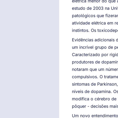
elétrica menor do que 
estudo de 2003 na Uni
patológicos que fizera
atividade elétrica em r
instintos. Os toxicode
Evidências adicionais
um incrível grupo de p
Caracterizado por rigi
produtores de dopami
notaram que um número
compulsivos. O tratame
sintomas de Parkinson
níveis de dopamina. Os
modifica o cérebro de
pôquer - decisões mais 
Um novo entendimento d