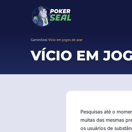
GamesSeal
/
Vício em jogos de azar
VÍCIO EM JO
Pesquisas até o momen
muitas das mesmas pre
os usuários de substân