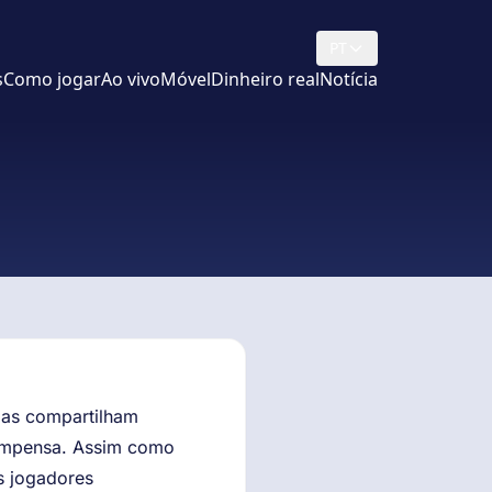
PT
s
Como jogar
Ao vivo
Móvel
Dinheiro real
Notícia
gas compartilham
compensa. Assim como
os jogadores