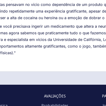
stas pensavam no vício como dependência de um produto q
do repetidamente uma experiência gratificante, apesar de
ser a alta de cocaína ou heroína ou a emoção de dobrar o 
que você precisava ingerir um medicamento que altera a ne
, mas agora sabemos que praticamente tudo o que fazemos a
ra e especialista em vícios da Universidade de Califórnia, 
mportamentos altamente gratificantes, como o jogo, tamb
ísicas)."
AVALIAÇÕES
P
ásica
Probabilidades
J