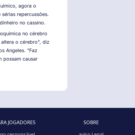
uímico, agora o
 sérias repercussões.
dinheiro no cassino.
uroquímica no cérebro
ltera o cérebro", diz
Los Angeles. "Faz
ém possam causar
ARA JOGADORES
SOBRE
ogo responsável
aviso Legal