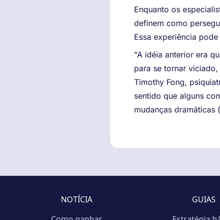
Enquanto os especiali
definem como perseguin
Essa experiência pode 
"A idéia anterior era 
para se tornar viciado
Timothy Fong, psiquiat
sentido que alguns co
mudanças dramáticas (f
NOTÍCIA
GUIAS
Como ganhar
Estratégia b