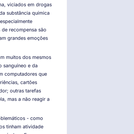
a, viciados em drogas
da substância química
 especialmente
os de recompensa são
scam grandes emoções
eram muitos dos mesmos
xo sanguíneo e da
 em computadores que
iências, cartões
or; outras tarefas
la, mas a não reagir a
oblemáticos - como
os tinham atividade