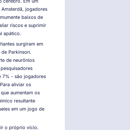
do cérebro. Em um
e Amsterdã, jogadores
comumente baixos de
iar riscos e suprimir
l apático.
lhantes surgiram em
 de Parkinson.
rte de neurônios
 pesquisadores
e 7% - são jogadores
ara aliviar os
s que aumentam os
ímico resultante
ueles em um jogo de
 o próprio vício.